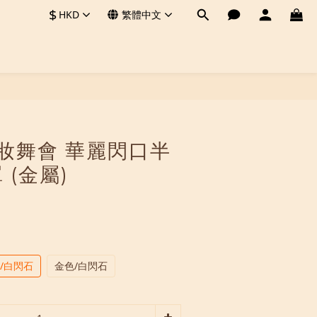
$
HKD
繁體中文
立即購買
 化妝舞會 華麗閃口半
 (金屬)
/白閃石
金色/白閃石