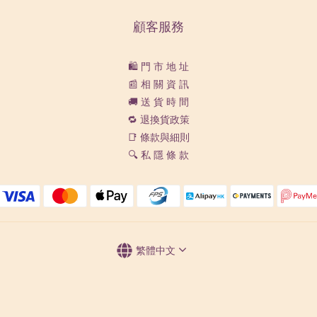
顧客服務
🛍️ 門 市 地 址
📰 相 關 資 訊
🚚 送 貨 時 間
🔁 退換貨政策
📑 條款與細則
🔍 私 隱 條 款
繁體中文