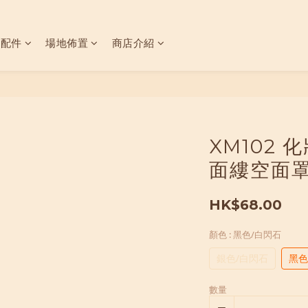
具配件
場地佈置
商店介紹
XM102
面縷空面罩
HK$68.00
顏色
: 黑色/白閃石
銀色/白閃石
黑色
數量