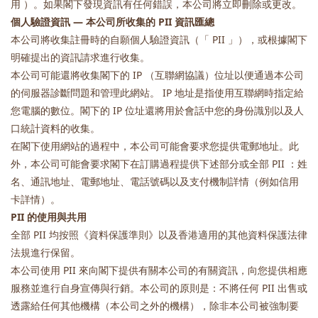
用 ）。如果閣下發現資訊有任何錯誤，本公司將立即刪除或更改。
個人驗證資訊 — 本公司所收集的 PII 資訊匯總
本公司將收集註冊時的自願個人驗證資訊（「 PII 」），或根據閣下
明確提出的資訊請求進行收集。
本公司可能還將收集閣下的 IP （互聯網協議）位址以便通過本公司
的伺服器診斷問題和管理此網站。 IP 地址是指使用互聯網時指定給
您電腦的數位。閣下的 IP 位址還將用於會話中您的身份識別以及人
口統計資料的收集。
在閣下使用網站的過程中，本公司可能會要求您提供電郵地址。此
外，本公司可能會要求閣下在訂購過程提供下述部分或全部 PII ：姓
名、通訊地址、電郵地址、電話號碼以及支付機制詳情（例如信用
卡詳情）。
PII 的使用與共用
全部 PII 均按照《資料保護準則》以及香港適用的其他資料保護法律
法規進行保留。
本公司使用 PII 來向閣下提供有關本公司的有關資訊，向您提供相應
服務並進行自身宣傳與行銷。本公司的原則是：不將任何 PII 出售或
透露給任何其他機構（本公司之外的機構），除非本公司被強制要