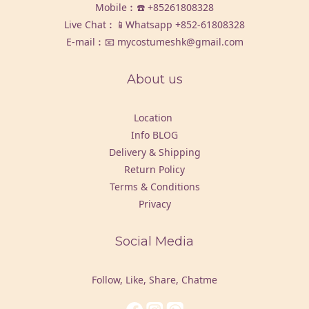
Mobile︰☎️
+85261808328
Live Chat︰📱Whatsapp
+852-61808328
E-mail︰📧 mycostumeshk@gmail.com
About us
Location
Info BLOG
Delivery & Shipping
Return Policy
Terms & Conditions
Privacy
Social Media
Follow, Like, Share, Chatme