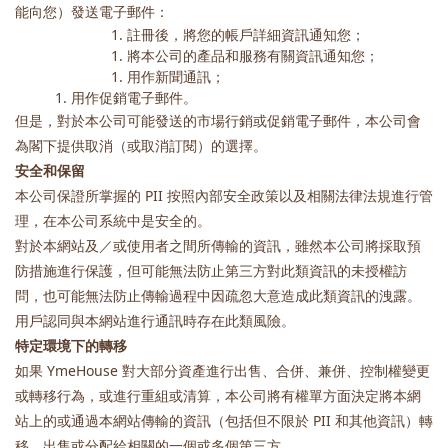
能向您）發送電子郵件：
註冊後，將您的帳戶詳細資訊通知您；
將本公司的產品和服務有關資訊通知您；
用作新聞通訊；
用作促銷電子郵件。
但是，對於本公司可能發送的市場行銷或促銷電子郵件，本公司會
為閣下提供取消（或取消訂閱）的選擇。
安全和保留
本公司保證所掌握的 PII 按照內部安全政策以及相關法律法規進行管
理，在本公司系統中是安全的。
對於本網站及／或使用者之間所傳輸的資訊，雖然本公司將採取預
防措施進行保護，但可能無法防止第三方對此類資訊的未授權訪
問，也可能無法防止傳輸過程中因疏忽大意造成此類資訊的洩露。
用戶認同與本網站進行通訊時存在此類風險。
特定環境下的轉移
如果 YmeHouse 對大部分資產進行出售、合併、兼併、控制權變更
或轉移行為，或進行重組或清算，本公司將有權單方面決定將本網
站上的或通過本網站傳輸的資訊（包括但不限於 PII 和其他資訊）轉
移、出售或分配給相關的一個或多個第三方。