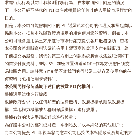
求進行此行為以防止和檢測詐騙行為。在未取得閣下同意的情況
下，本公司絕不將您的 PII 出售或租賃給任何其他人用於市場行銷的
目的。
但是，本公司可能會將閣下的 PII 透露給本公司的代理人和承包商以
協助本公司按照本私隱政策所規定的用途使用您的資料。例如，本
公司可能會選用第三方來進行市場行銷或提供客戶服務協助，或者
本公司會將相關資料透露給信用卡營運商以處理支付有關事項。為
了便捷交易服務，我們的第三方網上付款系統將會收集並紀錄閣下
的首次付款資料，並以 SSL 加密裝置傳送至銀行作為方便您日後交
易轉賬之用。請註意 Yme 從不於我們的伺服器上儲存及使用您的任
何資料（包括信用卡資料）。
本公司同樣保留基於下述目的披露 PII 的權利：
根據適用法律進行披露
根據政府要求（或任何類型的法律機構、政府機構或類似政府機
構、當地權力機構或互聯網保護機構）進行披露；
根據有效的法定手續或程式進行披露；
為保護本公司的權利或財產、本網站及／或本網站的其他用戶；
向本公司提交 PII 即視為您同意本公司已按照本私隱政策所規定的方