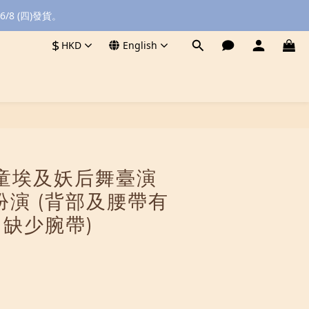
8 (四)發貨。
$
HKD
English
BUY NOW
 兒童埃及妖后舞臺演
扮演 (背部及腰帶有
 缺少腕帶)