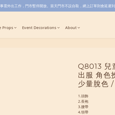
小店同事需外出工作，門市暫停開放。當天門市不設自取，網上訂單則會延遲到6/
 Props
Event Decorations
About
Q8013
出服 角色
少量脫色 /
1.頭飾
2.長袍
3.腰帶
4.領帶