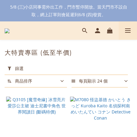
5/8 (三)小店同事需外出工作，門市暫停開放。當天門市不設自
取，網上訂單則會延遲到6/8 (四)發貨。
大特賣專區 (低至半價)
套
用
篩選
篩
選
商品排序
每頁顯示 24 個
(0/20)
顏
色
白
色
(8)