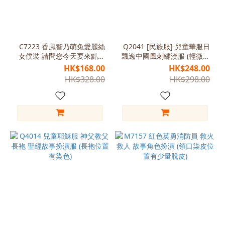
C7223 香風智乃萌兔愛麗絲
Q2041 [民族服] 兒童華服日
女僕裝 請問您今天要來點兔
飄逸中國風刺繡漢服 (輕微掉
子嗎？(缺少圍裙)
線)
HK$168.00
HK$248.00
HK$328.00
HK$298.00