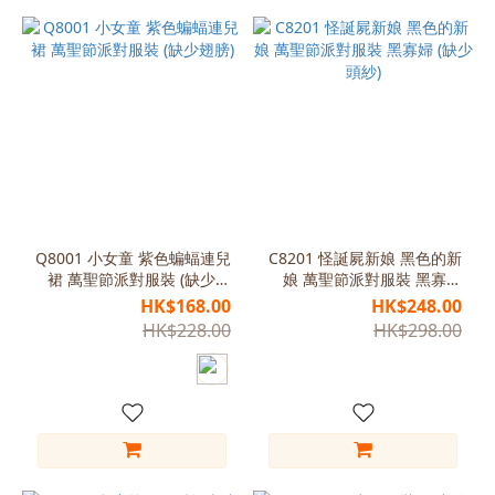
Q8001 小女童 紫色蝙蝠連兒
C8201 怪誕屍新娘 黑色的新
裙 萬聖節派對服裝 (缺少翅
娘 萬聖節派對服裝 黑寡婦
膀)
(缺少頭紗)
HK$168.00
HK$248.00
HK$228.00
HK$298.00