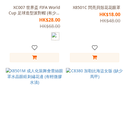
(1)
XC007 世界盃 FIFA World
X8501C 閃亮貝殼花花眼罩
Cup 足球造型派對帽 (有少量
HK$18.00
紫
染黃)
HK$28.00
HK$48.00
色
HK$68.00
(1)
銀
色
(1)
看
更
多
尺
寸
Free
Size
(155-
165)