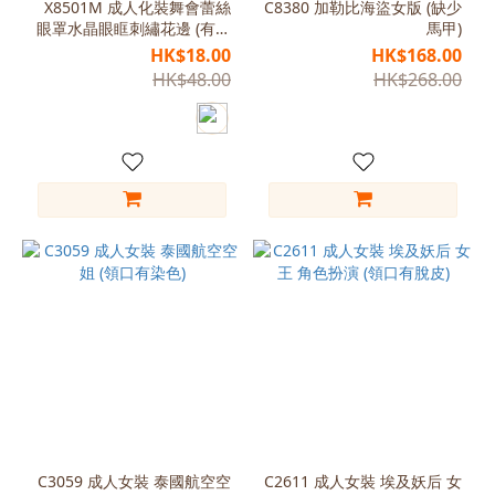
(6)
X8501M 成人化裝舞會蕾絲
C8380 加勒比海盜女版 (缺少
眼罩水晶眼眶刺繡花邊 (有輕
馬甲)
Free
微膠水漬)
HK$18.00
HK$168.00
Size
HK$48.00
HK$268.00
(3)
Free
Size
155-
165
(2)
L
(120-
130)
(2)
L
(165-
170)
(2)
C3059 成人女裝 泰國航空空
C2611 成人女裝 埃及妖后 女
M