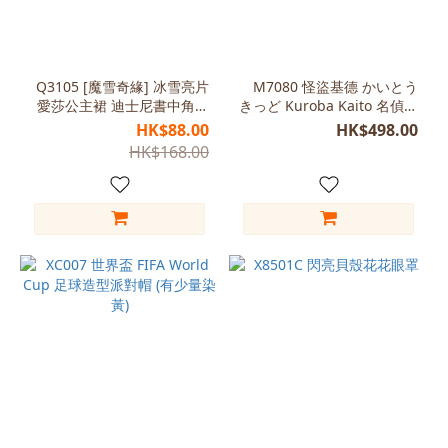
紅
色
(6)
Q3105 [魔雪奇緣] 冰雪亮片
M7080 怪盜基德 かいとう
愛莎公主裙 迪士尼書中角色
きっど Kuroba Kaito 名偵探
黑
世界閱讀日 (斷碼特價)
柯南 めいたんてい コナン
色
HK$88.00
HK$498.00
Detective Conan
(4)
HK$168.00
藍
色
(3)
啡
色
(1)
圖
色
(1)
粉
紅