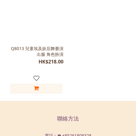
Q8013 兒童埃及妖后舞臺演
出服 角色扮演
HK$218.00
聯絡方法
電話︰☎️ +85261808328