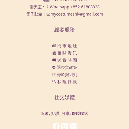
聊天室︰📱Whatsapp
+852-61808328
電子郵箱︰📧mycostumeshk@gmail.com
顧客服務
🛍️ 門 市 地 址
📰 相 關 資 訊
🚚 送 貨 時 間
🔁 退換貨政策
📑 條款與細則
🔍 私 隱 條 款
社交媒體
追蹤, 點讚, 分享, 即時聯絡