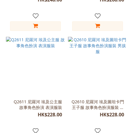
(7)
Free
Size
(100-
120cm)
(1)
L
(130-
140)
(1)
M
(120-
130)
(1)
Q2611 尼羅河 埃及公主服
Q2610 尼羅河 埃及圖坦卡門
故事角色扮演 表演服裝
王子服 故事角色扮演服裝 男
S
孩服
HK$228.00
HK$228.00
(110-
120)
(1)