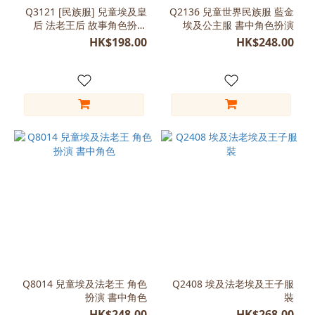
(4)
Q3121 [民族服] 兒童埃及皇
Q2136 兒童世界民族服 藍金
后 法老王后 故事角色扮演
埃及公主服 書中角色扮演
藍
女童
色
HK$198.00
HK$248.00
(1)
尺
寸
L
(120-
130)
(9)
M
(110-
120)
(7)
XL
Q8014 兒童埃及法老王 角色
Q2408 埃及法老埃及王子服
(130-
扮演 書中角色
裝
140)
HK$248.00
HK$268.00