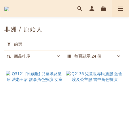
非洲 / 原始人
套
用
篩選
篩
選
商品排序
每頁顯示 24 個
(0/20)
顏
色
白
色
(6)
黑
色