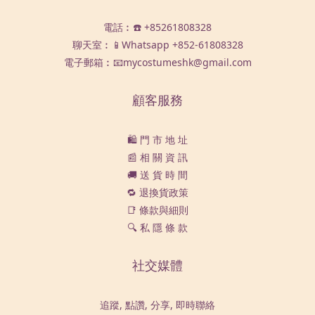
電話︰☎️ +85261808328
聊天室︰📱Whatsapp
+852-61808328
電子郵箱︰📧mycostumeshk@gmail.com
顧客服務
🛍️ 門 市 地 址
📰 相 關 資 訊
🚚 送 貨 時 間
🔁 退換貨政策
📑 條款與細則
🔍 私 隱 條 款
社交媒體
追蹤, 點讚, 分享, 即時聯絡