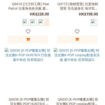
Marshall
Q6016 [汪汪特工隊] Paw
Q9173 [海棉寶寳] 兒童海棉
Patrol 兒童角色扮演服 書中
寶寳 毛毛連身衣 海洋世界
(2)
角色 世界閱讀日
書中角色 世界閱讀日
HK$228.00
HK$198.00
Rubble
(2)
Ryder
(2)
Skye
(2)
黃
色
(2)
Everest
(1)
Mira
(1)
Q6036 [K-POP獵魔女團] 韓
Q6035 [K-POP獵魔女團] 韓
看
流女團K-POP HUNTR/X 打
流女團K-POP cosplay動漫表