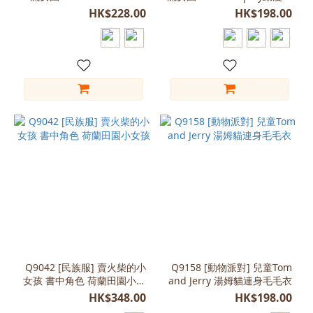
更
歌服 書中角色 世界閱讀日
演服 書中角色 世界閱讀日
HK$228.00
HK$198.00
多
尺
寸
L
(120-
130)
(5)
M
(110-
120)
(5)
M
(120-
Q9042 [民族服] 賣火柴的小
Q9158 [動物派對] 兒童Tom
130)
女孩 書中角色 荷蘭田園小女
and Jerry 湯姆貓連身毛毛衣
(4)
孩
HK$348.00
HK$198.00
S