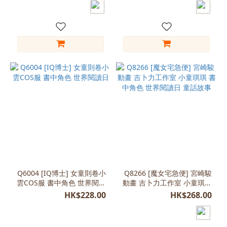
(100-
110)
(4)
L
(130-
140)
(3)
S
(110-
120)
(3)
XL
(130-
140)
Q6004 [IQ博士] 女童則卷小
Q8266 [魔女宅急便] 宮崎駿
雲COS服 書中角色 世界閱讀
動畫 吉卜力工作室 小童琪琪
(3)
日
書中角色 世界閱讀日 童話故
HK$228.00
HK$268.00
L
事
(100-
110)