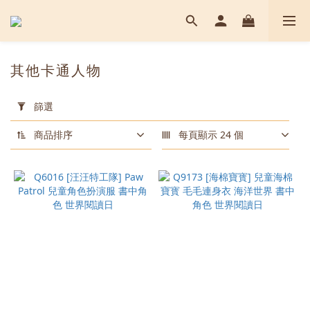
其他卡通人物
套
用
篩選
篩
選
商品排序
每頁顯示 24 個
(0/20)
顏
色
藍
色
(5)
Chase
(2)