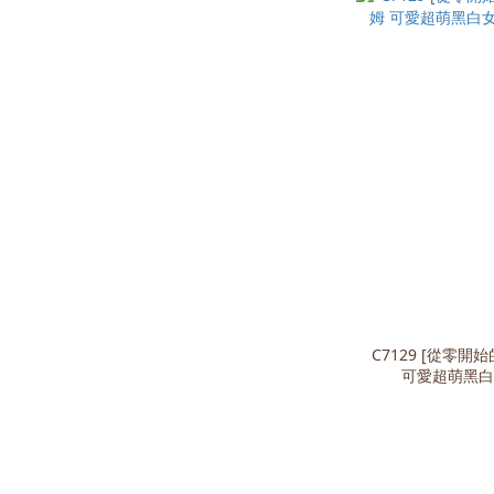
C7129 [從零
可愛超萌黑白