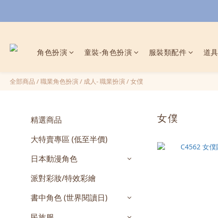
角色扮演
童裝-角色扮演
服裝類配件
道
全部商品
/
職業角色扮演
/
成人- 職業扮演
/
女僕
女僕
精選商品
大特賣專區 (低至半價)
日本動漫角色
派對彩妝/特效彩繪
書中角色 (世界閱讀日)
民族服