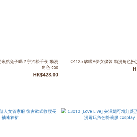
天要來點兔子嗎？宇治松千夜 動漫
C4125 哆啦A夢女僕裝 動漫角色扮
角色 cos
H
HK$428.00