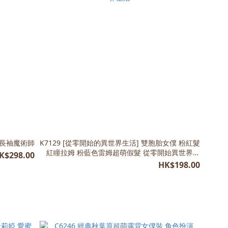
桃長袖魔術師
K7129 [從零開始的異世界生活] 雙胞胎女僕 粉紅髮
紅瞳拉姆 粉藍色雷姆超萌假髮 從零開始異世界生
K$298.00
活
HK$198.00