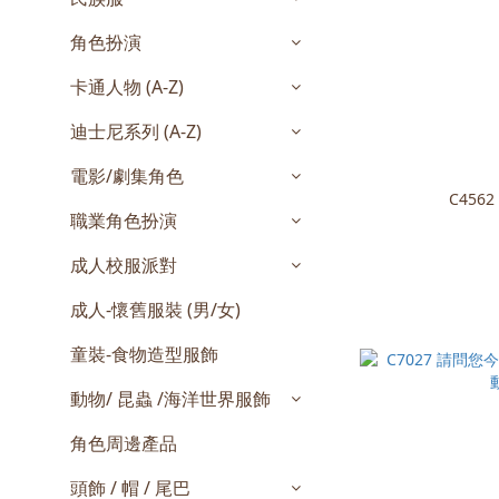
角色扮演
卡通人物 (A-Z)
迪士尼系列 (A-Z)
電影/劇集角色
C45
職業角色扮演
成人校服派對
成人-懷舊服裝 (男/女)
童裝-食物造型服飾
動物/ 昆蟲 /海洋世界服飾
角色周邊產品
頭飾 / 帽 / 尾巴