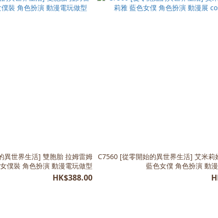
開始的異世界生活] 雙胞胎 拉姆雷姆
C7560 [從零開始的異世界生活] 艾米
女僕裝 角色扮演 動漫電玩做型
藍色女僕 角色扮演 動漫展 
HK$388.00
H