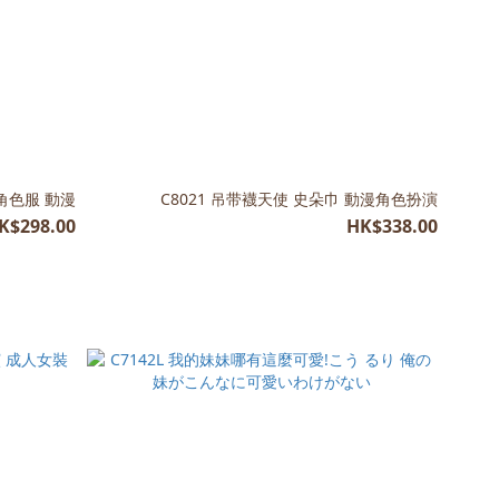
角色服 動漫
C8021 吊带襪天使 史朵巾 動漫角色扮演
K$298.00
HK$338.00