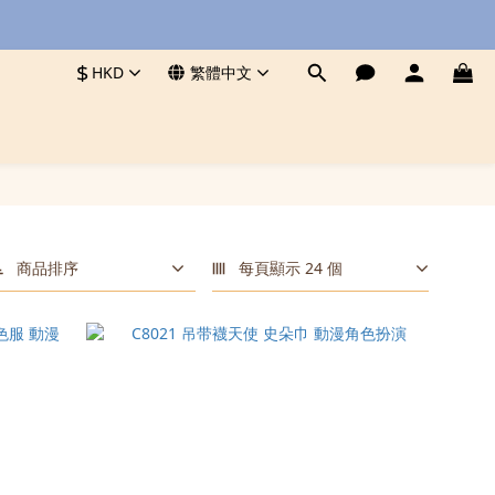
$
HKD
繁體中文
商品排序
每頁顯示 24 個