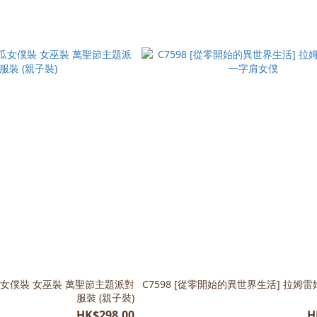
南瓜女僕裝 女巫裝 萬聖節主題派對
C7598 [從零開始的異世界生活] 拉姆
服裝 (親子裝)
HK$298.00
H